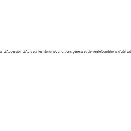
alité
Accessibilité
Avis sur les témoins
Conditions générales de vente
Conditions d'utilisa