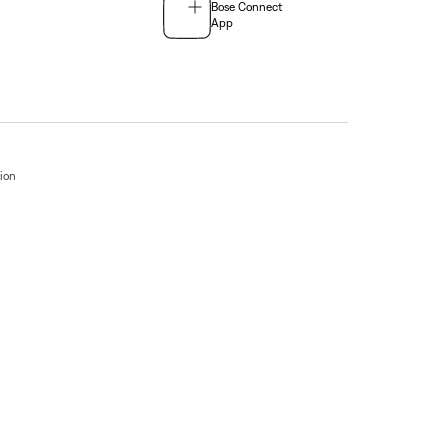
Bose Connect
App
tion