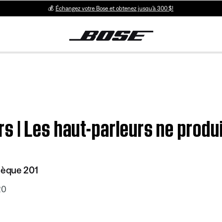
💰
Échangez votre Bose et obtenez jusqu’à 300 $!
s | Les haut-parleurs ne produ
hèque 201
20