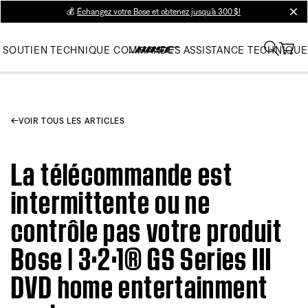
💰
Échangez votre Bose et obtenez jusqu’à 300 $!
clos
SOUTIEN TECHNIQUE
COMMANDES
ASSISTANCE TECHNIQUE
VOIR TOUS LES ARTICLES
La télécommande est
intermittente ou ne
contrôle pas votre produit
Bose | 3·2·1® GS Series III
DVD home entertainment