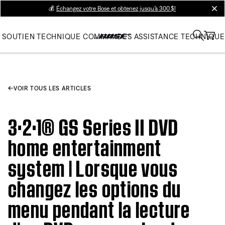
💰
Échangez votre Bose et obtenez jusqu’à 300 $!
clos
SOUTIEN TECHNIQUE
COMMANDES
ASSISTANCE TECHNIQUE
VOIR TOUS LES ARTICLES
3·2·1® GS Series II DVD
home entertainment
system | Lorsque vous
changez les options du
menu pendant la lecture