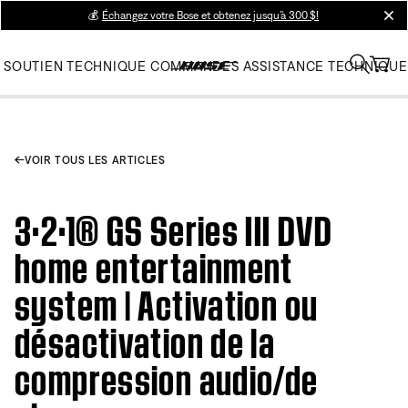
💰
Échangez votre Bose et obtenez jusqu’à 300 $!
clos
SOUTIEN TECHNIQUE
COMMANDES
ASSISTANCE TECHNIQUE
VOIR TOUS LES ARTICLES
3·2·1® GS Series III DVD
home entertainment
system | Activation ou
désactivation de la
compression audio/de