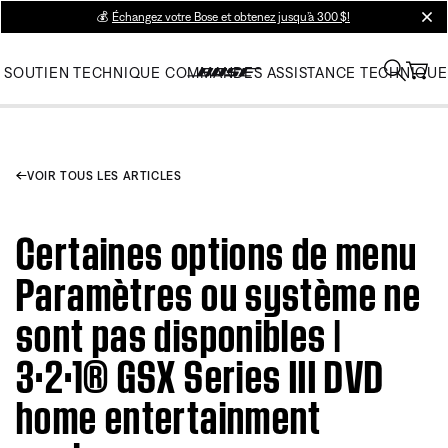
💰
Échangez votre Bose et obtenez jusqu’à 300 $!
clos
SOUTIEN TECHNIQUE
COMMANDES
ASSISTANCE TECHNIQUE
VOIR TOUS LES ARTICLES
Certaines options de menu
Paramètres ou système ne
sont pas disponibles |
3·2·1® GSX Series III DVD
home entertainment