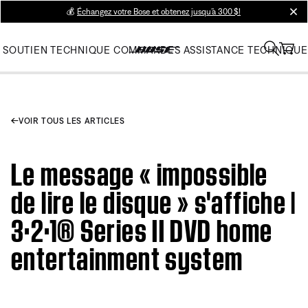
💰
Échangez votre Bose et obtenez jusqu’à 300 $!
clos
SOUTIEN TECHNIQUE
COMMANDES
ASSISTANCE TECHNIQUE
VOIR TOUS LES ARTICLES
Le message « impossible
de lire le disque » s'affiche |
3·2·1® Series II DVD home
entertainment system