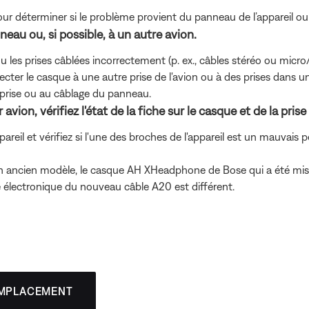
pour déterminer si le problème provient du panneau de l’appareil ou
eau ou, si possible, à un autre avion.
les prises câblées incorrectement (p. ex., câbles stéréo ou micro/m
cter le casque à une autre prise de l'avion ou à des prises dans un
la prise ou au câblage du panneau.
vion, vérifiez l'état de la fiche sur le casque et de la prise s
appareil et vérifiez si l'une des broches de l'appareil est un mauvais
 un ancien modèle, le casque AH XHeadphone de Bose qui a été mis à
é électronique du nouveau câble A20 est différent.
EMPLACEMENT