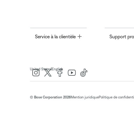
Toggle
Service à la clientèle
Support pro
|
United States
English
© Bose Corporation 2026
Mention juridique
Politique de confidenti