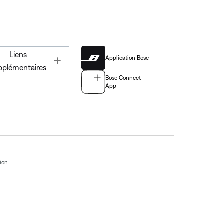
Liens
Application Bose
Toggle
pplémentaires
Bose Connect
App
tion