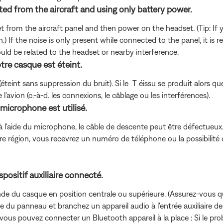
ed from the aircraft and using only battery power.
set from the aircraft panel and then power on the headset. (Tip: If
.) If the noise is only present while connected to the panel, it is r
uld be related to the headset or nearby interference.
tre casque est éteint.
int sans suppression du bruit). Si le T éissu se produit alors que 
avion (c.-à-d. les connexions, le câblage ou les interférences).
 microphone est utilisé.
 l'aide du microphone, le câble de descente peut être défectueux. C
re région, vous recevrez un numéro de téléphone ou la possibilité d
positif auxiliaire connecté.
e du casque en position centrale ou supérieure. (Assurez-vous qu
te du panneau et branchez un appareil audio à l'entrée auxiliai
, vous pouvez connecter un Bluetooth
appareil à la place : Si le pr