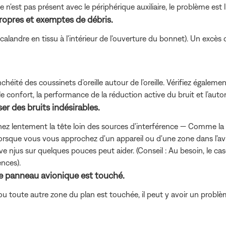
 n'est pas présent avec le périphérique auxiliaire, le problème e
ropres et exemptes de débris.
 calandre en tissu à l'intérieur de l'ouverture du bonnet). Un excès
té des coussinets d’oreille autour de l’oreille. Vérifiez également q
e confort, la performance de la réduction active du bruit et l’auton
ser des bruits indésirables.
nez lentement la tête loin des sources d'interférence — Comme la 
e lorsque vous vous approchez d'un appareil ou d'une zone dans l'avio
 njus sur quelques pouces peut aider. (Conseil : Au besoin, le casq
ences).
le panneau avionique est touché.
u toute autre zone du plan est touchée, il peut y avoir un problème