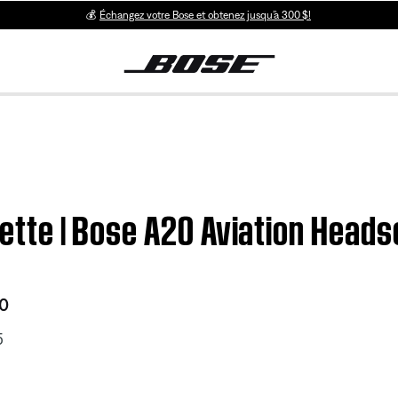
💰
Échangez votre Bose et obtenez jusqu’à 300 $!
lette | Bose A20 Aviation Heads
20
5