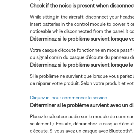
Check if the noise is present when disconnect
While sitting in the aircraft, disconnect your head
insert batteries in the control module to power it on
noticeable while disconnected from the panel, it co
Déterminez si le problème survient lorsque vo
Votre casque d'écoute fonctionne en mode passif (éte
du signal comin du casque d'écoute du panneau de l'
Déterminez si le problème survient lorsque le
Si le problème ne survient que lorsque vous parlez à
de réparer votre produit. Selon votre produit et vot
Cliquez ici pour commencer le service
Déterminer si le problème survient avec un dis
Placez le sélecteur audio sur le module de command
seulement.) Ensuite, débranchez le casque d'écou
d'écoute. Si vous avez un casque avec Bluetooth®