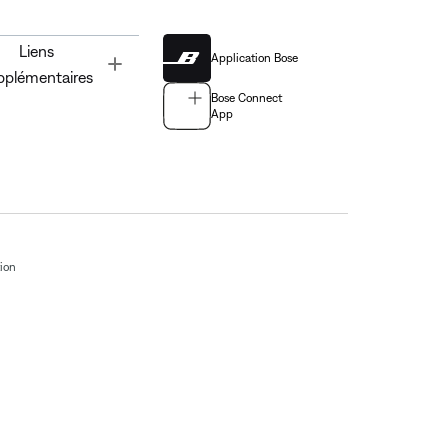
Liens
Application Bose
Toggle
pplémentaires
Bose Connect
App
tion