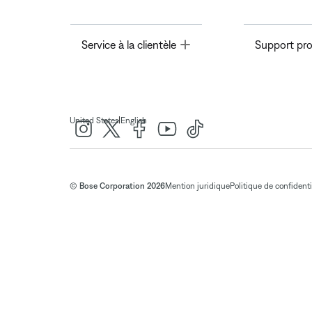
Toggle
Service à la clientèle
Support pro
|
United States
English
© Bose Corporation 2026
Mention juridique
Politique de confidenti