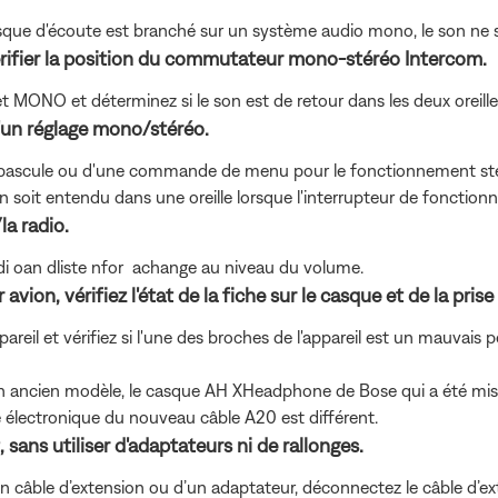
asque d'écoute est branché sur un système audio mono, le son ne s
rifier la position du commutateur mono-stéréo Intercom.
MONO et déterminez si le son est de retour dans les deux oreille
 d'un réglage mono/stéréo.
 bascule ou d'une commande de menu pour le fonctionnement stéré
son soit entendu dans une oreille lorsque l'interrupteur de fonction
la radio.
di oan dliste nfor achange au niveau du volume.
vion, vérifiez l'état de la fiche sur le casque et de la prise s
appareil et vérifiez si l'une des broches de l'appareil est un mauvais
 un ancien modèle, le casque AH XHeadphone de Bose qui a été mis à
é électronique du nouveau câble A20 est différent.
, sans utiliser d'adaptateurs ni de rallonges.
d’un câble d’extension ou d’un adaptateur, déconnectez le câble d’ex