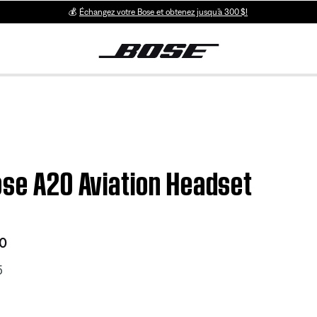
💰
Échangez votre Bose et obtenez jusqu’à 300 $!
ose A20 Aviation Headset
20
5