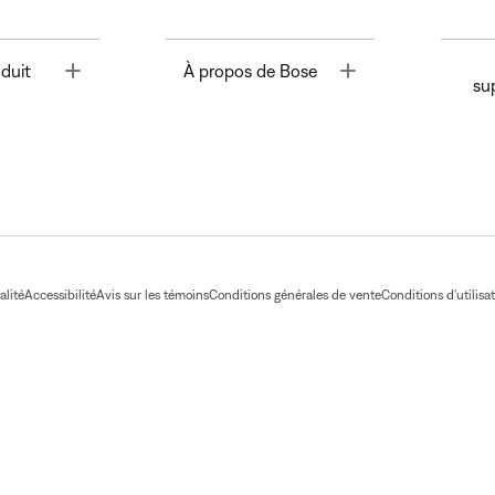
Toggle
Toggle
duit
À propos de Bose
su
alité
Accessibilité
Avis sur les témoins
Conditions générales de vente
Conditions d'utilisa