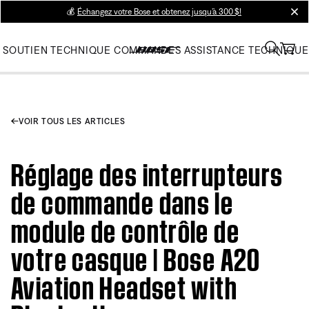
💰
Échangez votre Bose et obtenez jusqu’à 300 $!
clos
SOUTIEN TECHNIQUE
COMMANDES
ASSISTANCE TECHNIQUE
VOIR TOUS LES ARTICLES
Réglage des interrupteurs
de commande dans le
module de contrôle de
votre casque | Bose A20
Aviation Headset with