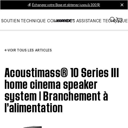
💰
Échangez votre Bose et obtenez jusqu’à 300 $!
clos
SOUTIEN TECHNIQUE
COMMANDES
ASSISTANCE TECHNIQUE
VOIR TOUS LES ARTICLES
Acoustimass® 10 Series III
home cinema speaker
system | Branchement à
l’alimentation