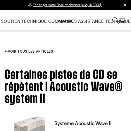
💰
Échangez votre Bose et obtenez jusqu’à 300 $!
clos
SOUTIEN TECHNIQUE
COMMANDES
ASSISTANCE TECHNIQUE
VOIR TOUS LES ARTICLES
Certaines pistes de CD se
répètent | Acoustic Wave®
system II
Système Acoustic Wave II