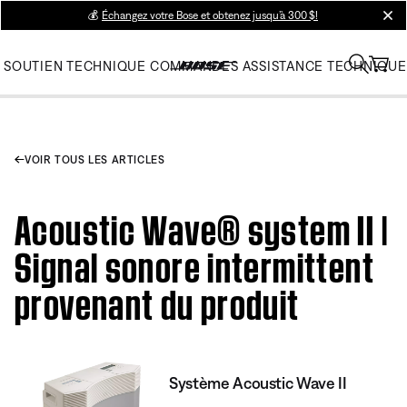
💰
Échangez votre Bose et obtenez jusqu’à 300 $!
clos
SOUTIEN TECHNIQUE
COMMANDES
ASSISTANCE TECHNIQUE
VOIR TOUS LES ARTICLES
Acoustic Wave® system II |
Signal sonore intermittent
provenant du produit
Système Acoustic Wave II