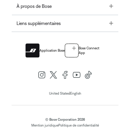
Toggle
À propos de Bose
Toggle
Liens supplémentaires
Bose Connect
Application Bose
App
|
United States
English
© Bose Corporation 2026
Mention juridique
Politique de confidentialité