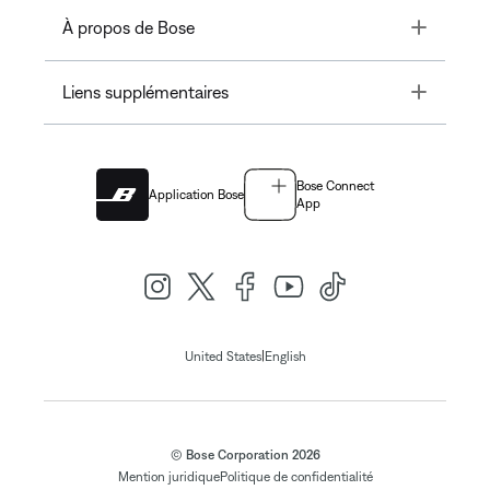
Toggle
À propos de Bose
Toggle
Liens supplémentaires
Bose Connect
Application Bose
App
|
United States
English
© Bose Corporation 2026
Mention juridique
Politique de confidentialité