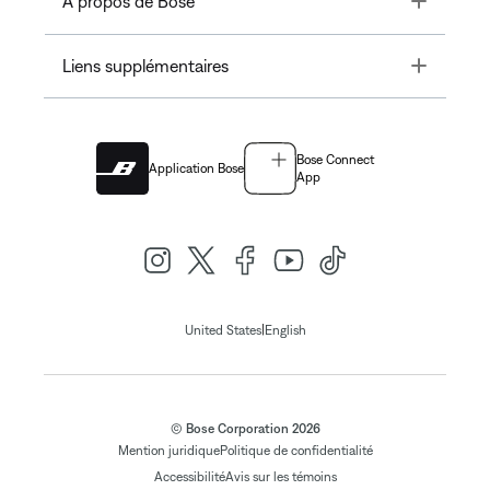
À propos de Bose
Toggle
Liens supplémentaires
Bose Connect
Application Bose
App
|
United States
English
© Bose Corporation 2026
Mention juridique
Politique de confidentialité
Accessibilité
Avis sur les témoins