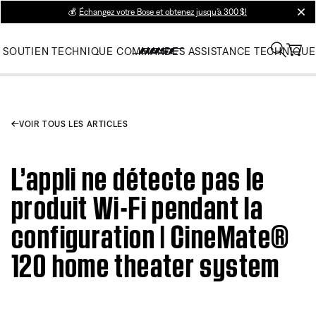
💰
Échangez votre Bose et obtenez jusqu’à 300 $!
clos
SOUTIEN TECHNIQUE
COMMANDES
ASSISTANCE TECHNIQUE
VOIR TOUS LES ARTICLES
L’appli ne détecte pas le
produit Wi-Fi pendant la
configuration | CineMate®
120 home theater system