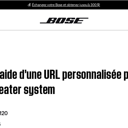
💰
Échangez votre Bose et obtenez jusqu’à 300 $!
’aide d’une URL personnalisée po
eater system
120
5