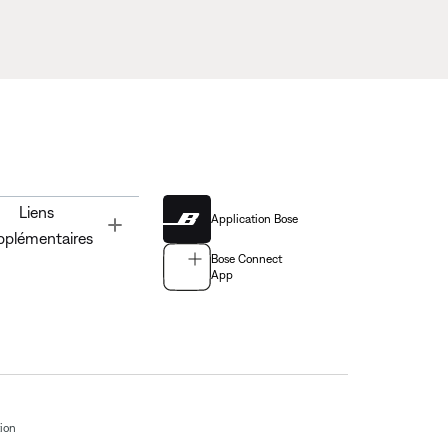
Liens
Application Bose
Toggle
pplémentaires
Bose Connect
App
tion