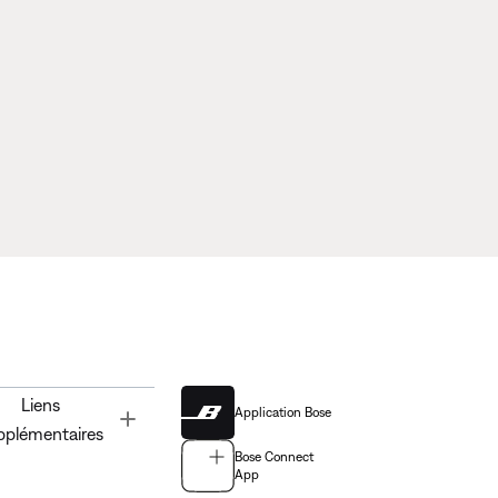
Liens
Application Bose
Toggle
pplémentaires
Bose Connect
App