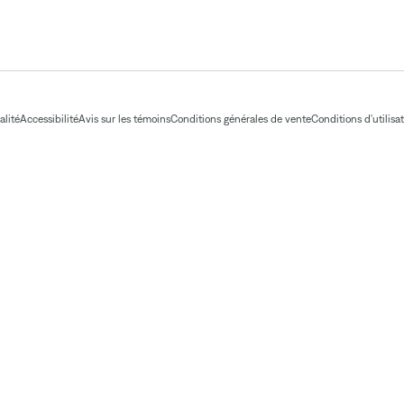
alité
Accessibilité
Avis sur les témoins
Conditions générales de vente
Conditions d'utilisa