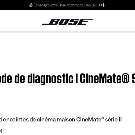
💰
Échangez votre Bose et obtenez jusqu’à 300 $!
mode de diagnostic | CineMate® 
’enceintes de cinéma maison CineMate® série II
4