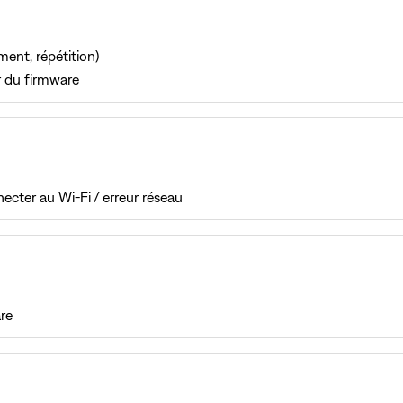
ment, répétition)
r du firmware
necter au Wi-Fi / erreur réseau
re