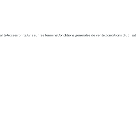
alité
Accessibilité
Avis sur les témoins
Conditions générales de vente
Conditions d'utilisa