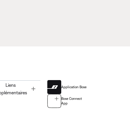
Liens
Application Bose
Toggle
pplémentaires
Bose Connect
App