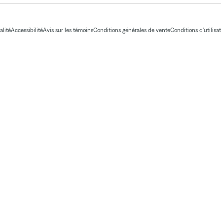
alité
Accessibilité
Avis sur les témoins
Conditions générales de vente
Conditions d'utilisa