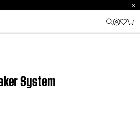
clos
eaker System