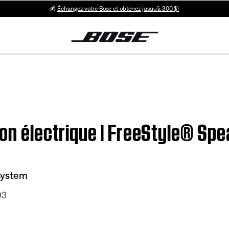
💰
Échangez votre Bose et obtenez jusqu’à 300 $!
ion électrique | FreeStyle® Sp
System
03