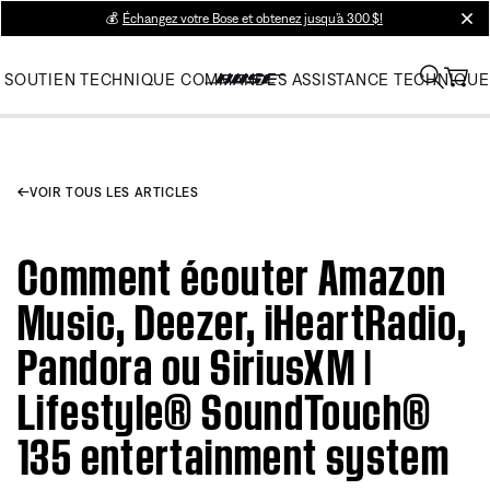
💰
Échangez votre Bose et obtenez jusqu’à 300 $!
clos
SOUTIEN TECHNIQUE
COMMANDES
ASSISTANCE TECHNIQUE
VOIR TOUS LES ARTICLES
Comment écouter Amazon
Music, Deezer, iHeartRadio,
Pandora ou SiriusXM |
Lifestyle® SoundTouch®
135 entertainment system