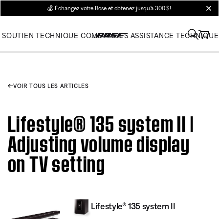
💰
Échangez votre Bose et obtenez jusqu’à 300 $!
clos
SOUTIEN TECHNIQUE
COMMANDES
ASSISTANCE TECHNIQUE
VOIR TOUS LES ARTICLES
Lifestyle® 135 system II |
Adjusting volume display
on TV setting
Lifestyle® 135 system II