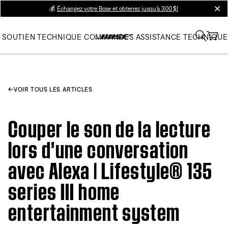
💰
Échangez votre Bose et obtenez jusqu’à 300 $!
clos
SOUTIEN TECHNIQUE
COMMANDES
ASSISTANCE TECHNIQUE
VOIR TOUS LES ARTICLES
Couper le son de la lecture
lors d’une conversation
avec Alexa | Lifestyle® 135
series III home
entertainment system