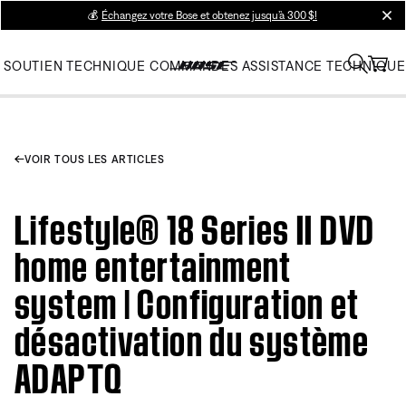
💰
Échangez votre Bose et obtenez jusqu’à 300 $!
clos
SOUTIEN TECHNIQUE
COMMANDES
ASSISTANCE TECHNIQUE
VOIR TOUS LES ARTICLES
Lifestyle® 18 Series II DVD
home entertainment
system | Configuration et
désactivation du système
ADAPTQ