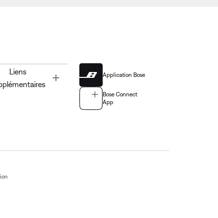
Liens
Application Bose
Toggle
pplémentaires
Bose Connect
App
tion