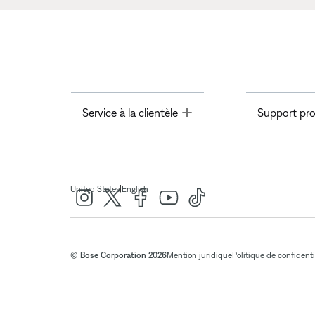
Toggle
Service à la clientèle
Support pro
|
United States
English
© Bose Corporation 2026
Mention juridique
Politique de confidenti