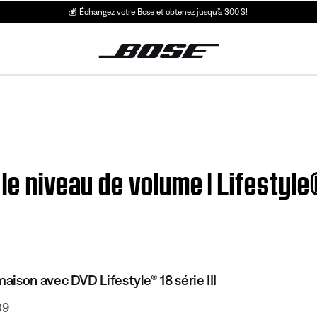
💰
Échangez votre Bose et obtenez jusqu’à 300 $!
le niveau de volume | Lifestyle
ison avec DVD Lifestyle® 18 série III
09