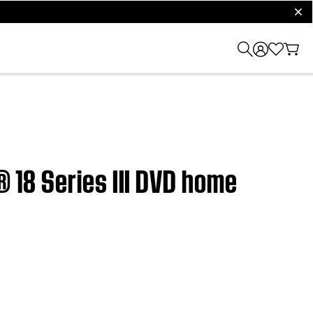
clos
® 18 Series III DVD home