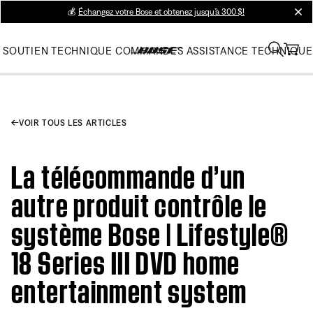
💰
Échangez votre Bose et obtenez jusqu’à 300 $!
clos
SOUTIEN TECHNIQUE
COMMANDES
ASSISTANCE TECHNIQUE
VOIR TOUS LES ARTICLES
La télécommande d’un
autre produit contrôle le
système Bose | Lifestyle®
18 Series III DVD home
entertainment system