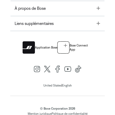
Toggle
À propos de Bose
Toggle
Liens supplémentaires
Bose Connect
Application Bose
App
|
United States
English
© Bose Corporation 2026
Mention juridique
Politique de confidentialité