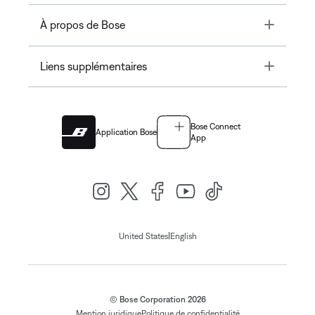
Toggle
À propos de Bose
Toggle
Liens supplémentaires
Bose Connect
Application Bose
App
|
United States
English
© Bose Corporation 2026
Mention juridique
Politique de confidentialité