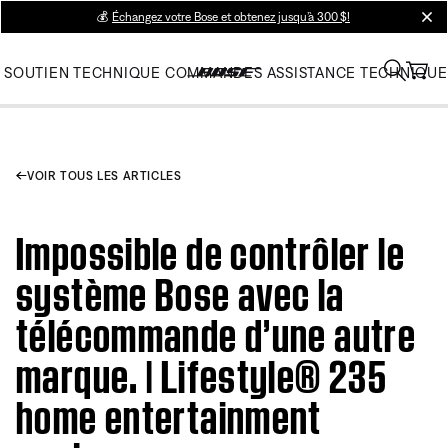
💰
Échangez votre Bose et obtenez jusqu’à 300 $!
clos
SOUTIEN TECHNIQUE
COMMANDES
ASSISTANCE TECHNIQUE
VOIR TOUS LES ARTICLES
Impossible de contrôler le
système Bose avec la
télécommande d’une autre
marque. | Lifestyle® 235
home entertainment