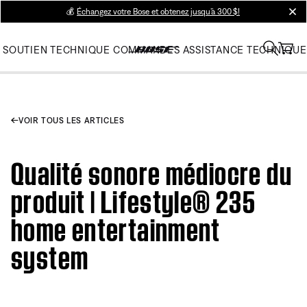
💰
Échangez votre Bose et obtenez jusqu’à 300 $!
clos
SOUTIEN TECHNIQUE
COMMANDES
ASSISTANCE TECHNIQUE
VOIR TOUS LES ARTICLES
Qualité sonore médiocre du
produit | Lifestyle® 235
home entertainment
system