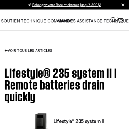
💰
Échangez votre Bose et obtenez jusqu’à 300 $!
clos
SOUTIEN TECHNIQUE
COMMANDES
ASSISTANCE TECHNIQUE
VOIR TOUS LES ARTICLES
Lifestyle® 235 system II |
Remote batteries drain
quickly
Lifestyle® 235 system II