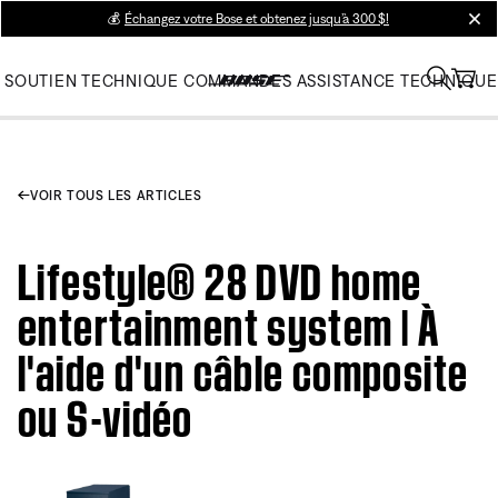
💰
Échangez votre Bose et obtenez jusqu’à 300 $!
clos
SOUTIEN TECHNIQUE
COMMANDES
ASSISTANCE TECHNIQUE
VOIR TOUS LES ARTICLES
Lifestyle® 28 DVD home
entertainment system | À
l'aide d'un câble composite
ou S-vidéo