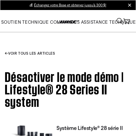
💰
Échangez votre Bose et obtenez jusqu’à 300 $!
clos
SOUTIEN TECHNIQUE
COMMANDES
ASSISTANCE TECHNIQUE
VOIR TOUS LES ARTICLES
Désactiver le mode démo |
Lifestyle® 28 Series II
system
Système Lifestyle® 28 série II