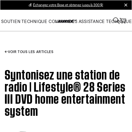
💰
Échangez votre Bose et obtenez jusqu’à 300 $!
clos
SOUTIEN TECHNIQUE
COMMANDES
ASSISTANCE TECHNIQUE
VOIR TOUS LES ARTICLES
Syntonisez une station de
radio | Lifestyle® 28 Series
III DVD home entertainment
system