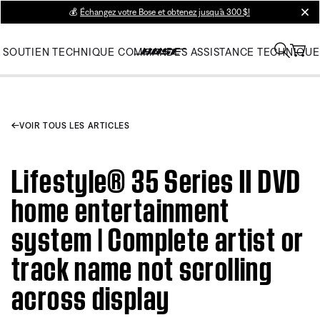
💰
Échangez votre Bose et obtenez jusqu’à 300 $!
clos
SOUTIEN TECHNIQUE
COMMANDES
ASSISTANCE TECHNIQUE
VOIR TOUS LES ARTICLES
Lifestyle® 35 Series II DVD
home entertainment
system | Complete artist or
track name not scrolling
across display