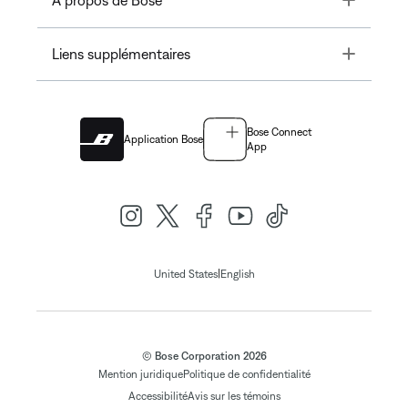
À propos de Bose
Toggle
Liens supplémentaires
Bose Connect
Application Bose
App
|
United States
English
© Bose Corporation 2026
Mention juridique
Politique de confidentialité
Accessibilité
Avis sur les témoins