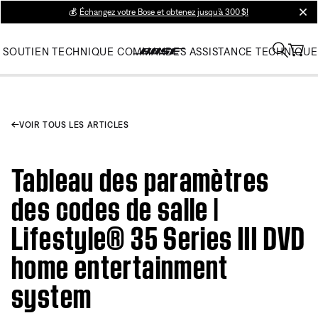
💰
Échangez votre Bose et obtenez jusqu’à 300 $!
clos
SOUTIEN TECHNIQUE
COMMANDES
ASSISTANCE TECHNIQUE
VOIR TOUS LES ARTICLES
Tableau des paramètres
des codes de salle |
Lifestyle® 35 Series III DVD
home entertainment
system