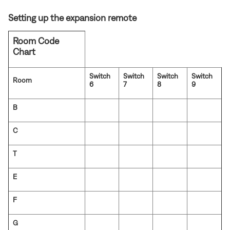
Setting up the expansion remote
Room Code
Chart
Switch
Switch
Switch
Switch
Room
6
7
8
9
B
C
T
E
F
G