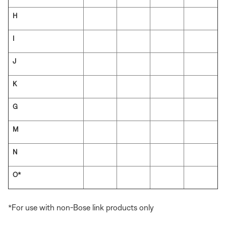
H
I
J
K
G
M
N
O*
*For use with non-Bose link products only