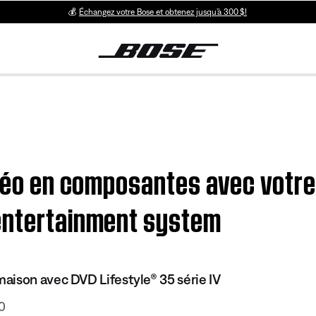
💰
Échangez votre Bose et obtenez jusqu’à 300 $!
idéo en composantes avec votre
entertainment system
ison avec DVD Lifestyle® 35 série IV
0