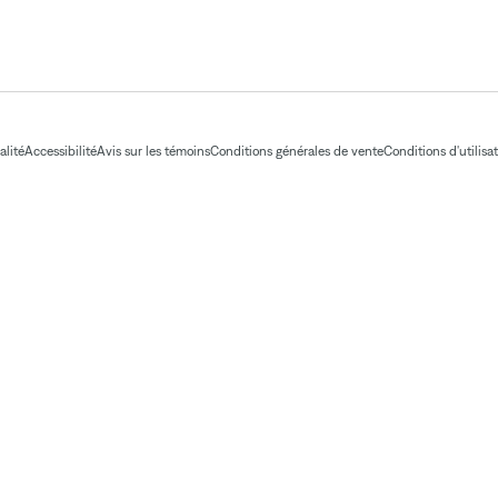
alité
Accessibilité
Avis sur les témoins
Conditions générales de vente
Conditions d'utilisa