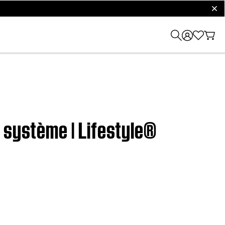
clos
 système | Lifestyle®