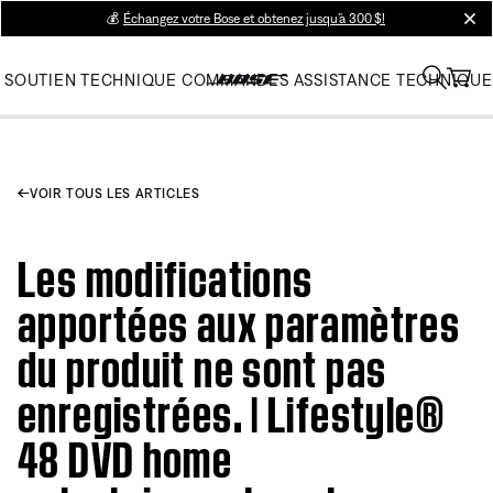
💰
Échangez votre Bose et obtenez jusqu’à 300 $!
clos
SOUTIEN TECHNIQUE
COMMANDES
ASSISTANCE TECHNIQUE
VOIR TOUS LES ARTICLES
Les modifications
apportées aux paramètres
du produit ne sont pas
enregistrées. | Lifestyle®
48 DVD home