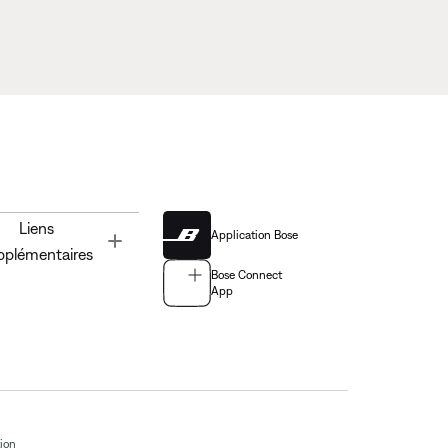
Liens
Application Bose
Toggle
pplémentaires
Bose Connect
App
tion