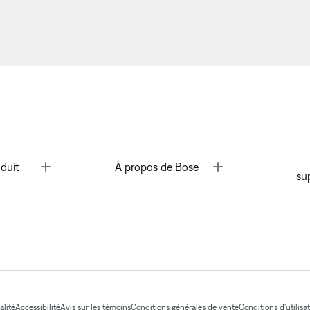
Toggle
Toggle
duit
À propos de Bose
su
alité
Accessibilité
Avis sur les témoins
Conditions générales de vente
Conditions d'utilisa