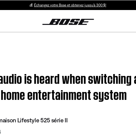
💰
Échangez votre Bose et obtenez jusqu’à 300 $!
 audio is heard when switching 
II home entertainment system
ison Lifestyle 525 série II
4