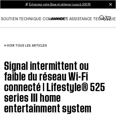
💰
Échangez votre Bose et obtenez jusqu’à 300 $!
clos
SOUTIEN TECHNIQUE
COMMANDES
ASSISTANCE TECHNIQUE
VOIR TOUS LES ARTICLES
Signal intermittent ou
faible du réseau Wi-Fi
connecté | Lifestyle® 525
series III home
entertainment system