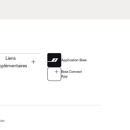
Liens
Application Bose
Toggle
pplémentaires
Bose Connect
App
tion