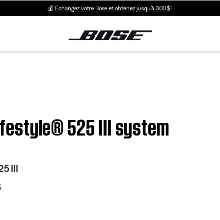
💰
Échangez votre Bose et obtenez jusqu’à 300 $!
Lifestyle® 525 III system
5 III
5