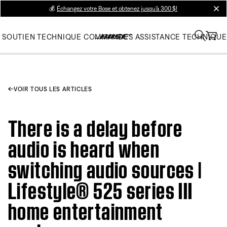
💰
Échangez votre Bose et obtenez jusqu’à 300 $!
clos
SOUTIEN TECHNIQUE
COMMANDES
ASSISTANCE TECHNIQUE
VOIR TOUS LES ARTICLES
There is a delay before
audio is heard when
switching audio sources |
Lifestyle® 525 series III
home entertainment