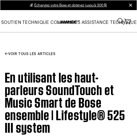
💰
Échangez votre Bose et obtenez jusqu’à 300 $!
clos
SOUTIEN TECHNIQUE
COMMANDES
ASSISTANCE TECHNIQUE
VOIR TOUS LES ARTICLES
En utilisant les haut-
parleurs SoundTouch et
Music Smart de Bose
ensemble | Lifestyle® 525
III system