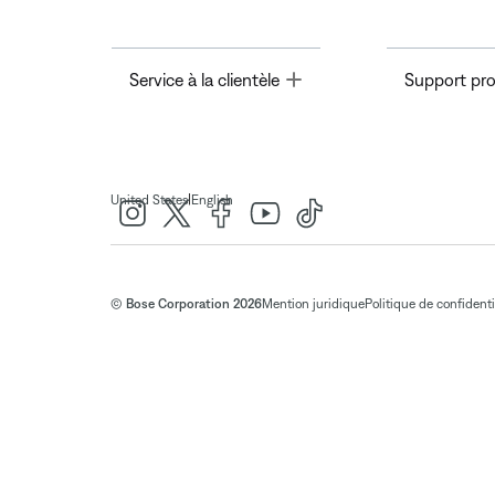
Toggle
Service à la clientèle
Support pro
|
United States
English
© Bose Corporation 2026
Mention juridique
Politique de confidenti