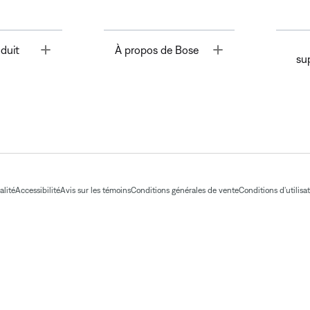
Toggle
Toggle
duit
À propos de Bose
su
alité
Accessibilité
Avis sur les témoins
Conditions générales de vente
Conditions d'utilisa