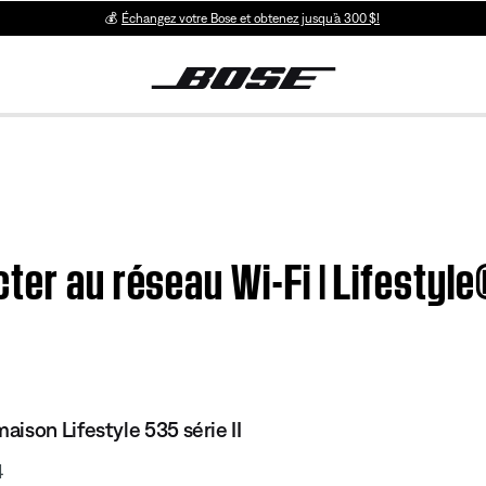
💰
Échangez votre Bose et obtenez jusqu’à 300 $!
ter au réseau Wi-Fi | Lifestyle
ison Lifestyle 535 série II
4