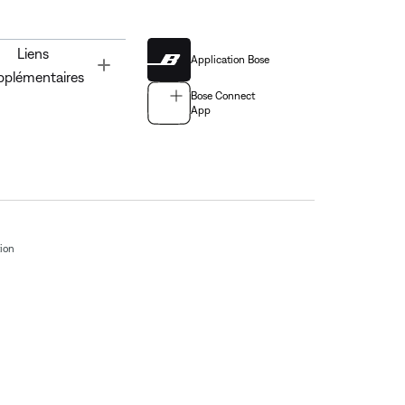
Liens
Application Bose
Toggle
pplémentaires
Bose Connect
App
tion