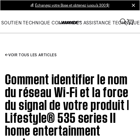
💰
Échangez votre Bose et obtenez jusqu’à 300 $!
clos
SOUTIEN TECHNIQUE
COMMANDES
ASSISTANCE TECHNIQUE
VOIR TOUS LES ARTICLES
Comment identifier le nom
du réseau Wi-Fi et la force
du signal de votre produit |
Lifestyle® 535 series II
home entertainment