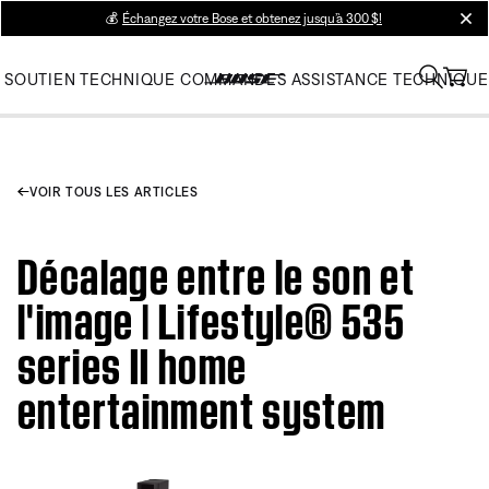
💰
Échangez votre Bose et obtenez jusqu’à 300 $!
clos
SOUTIEN TECHNIQUE
COMMANDES
ASSISTANCE TECHNIQUE
VOIR TOUS LES ARTICLES
Décalage entre le son et
l'image | Lifestyle® 535
series II home
entertainment system