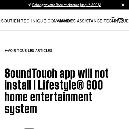
💰
Échangez votre Bose et obtenez jusqu’à 300 $!
clos
SOUTIEN TECHNIQUE
COMMANDES
ASSISTANCE TECHNIQUE
VOIR TOUS LES ARTICLES
SoundTouch app will not
install | Lifestyle® 600
home entertainment
system