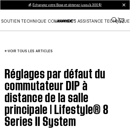
💰
Échangez votre Bose et obtenez jusqu’à 300 $!
clos
SOUTIEN TECHNIQUE
COMMANDES
ASSISTANCE TECHNIQUE
VOIR TOUS LES ARTICLES
Réglages par défaut du
commutateur DIP à
distance de la salle
principale | Lifestyle® 8
Series II System