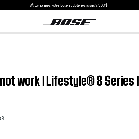
💰
Échangez votre Bose et obtenez jusqu’à 300 $!
ot work | Lifestyle® 8 Series 
03