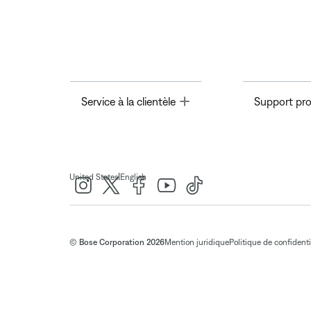
Toggle
Service à la clientèle
Support pro
|
United States
English
© Bose Corporation 2026
Mention juridique
Politique de confidenti