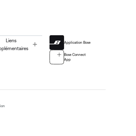
Liens
Application Bose
Toggle
pplémentaires
Bose Connect
App
tion