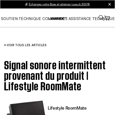
💰
Échangez votre Bose et obtenez jusqu’à 300 $!
clos
SOUTIEN TECHNIQUE
COMMANDES
ASSISTANCE TECHNIQUE
VOIR TOUS LES ARTICLES
Signal sonore intermittent
provenant du produit |
Lifestyle RoomMate
Lifestyle RoomMate