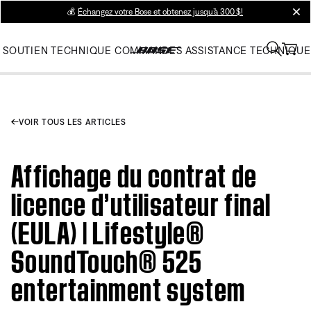
💰
Échangez votre Bose et obtenez jusqu’à 300 $!
clos
SOUTIEN TECHNIQUE
COMMANDES
ASSISTANCE TECHNIQUE
VOIR TOUS LES ARTICLES
Affichage du contrat de
licence d’utilisateur final
(EULA) | Lifestyle®
SoundTouch® 525
entertainment system