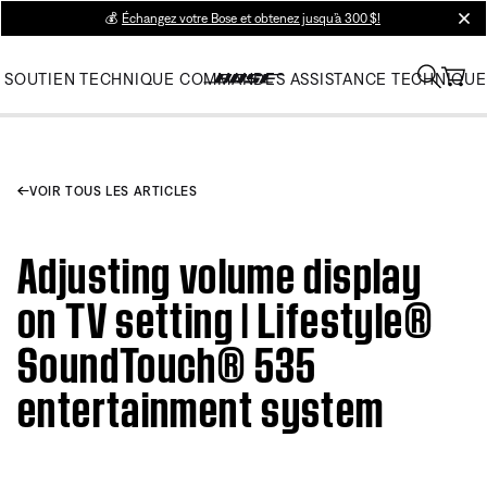
💰
Échangez votre Bose et obtenez jusqu’à 300 $!
clos
SOUTIEN TECHNIQUE
COMMANDES
ASSISTANCE TECHNIQUE
VOIR TOUS LES ARTICLES
Adjusting volume display
on TV setting | Lifestyle®
SoundTouch® 535
entertainment system